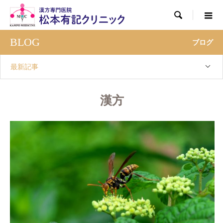

BLOG
ブログ
最新記事
漢方