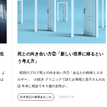
生
死との向き合い方②「新しい世界に移るとい
う考え方」
」よ
前回のブログ死との向き合い方①「あなたの肉体とエネ
ちは
ルギー」 の続き クリニックで診たお母様と息子さんのお
話 年末に初診で８５歳の女性が...
松本有記の健康あれこれ
2020.01.18