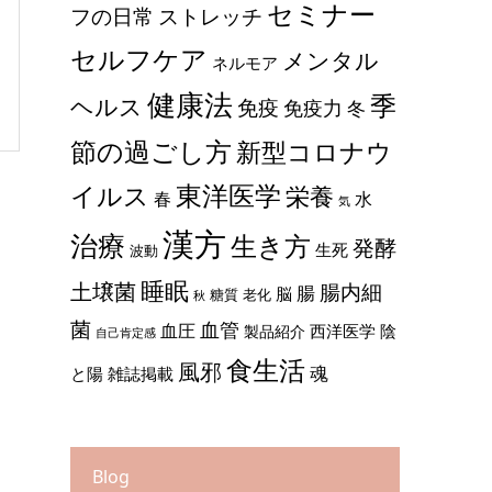
セミナー
ストレッチ
フの日常
セルフケア
メンタル
ネルモア
健康法
季
ヘルス
免疫
免疫力
冬
節の過ごし方
新型コロナウ
東洋医学
イルス
栄養
春
水
気
漢方
治療
生き方
発酵
生死
波動
睡眠
土壌菌
腸内細
腸
脳
糖質
老化
秋
菌
血管
血圧
西洋医学
陰
製品紹介
自己肯定感
食生活
風邪
魂
と陽
雑誌掲載
Blog