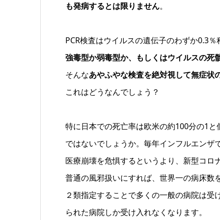
も発病するとは限りません
。
PCR検査はウイルスの遺伝子のわずか0.
強毒型か弱毒型か、もしくはウイルスの死
そんな
あやふやな検査を絶対視して無症状
これはどうなんでしょう？
特に日本での死亡率は欧米の約100分の1
ではないでしょうか。毎年インフルエンザで
医療崩壊を危惧するというより、新型コロナ
普通の風邪扱いにすれば、世界一の病床数
２類指定することで多くの一般の病院は受
られた病院しか受け入れなくなります。