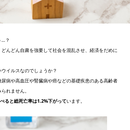
う…？
、どんどん自粛を強要して社会を混乱させ、経済をだめに
いウイルスなのでしょうか？
糖尿病や高血圧や腎臓病や癌などの基礎疾患のある高齢者
みられません。
べると総死亡率は1.2%下がって
います。