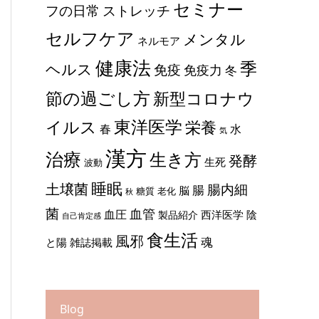
セミナー
ストレッチ
フの日常
セルフケア
メンタル
ネルモア
健康法
季
ヘルス
免疫
免疫力
冬
節の過ごし方
新型コロナウ
東洋医学
イルス
栄養
春
水
気
漢方
治療
生き方
発酵
生死
波動
睡眠
土壌菌
腸内細
腸
脳
糖質
老化
秋
菌
血管
血圧
西洋医学
陰
製品紹介
自己肯定感
食生活
風邪
魂
と陽
雑誌掲載
Blog