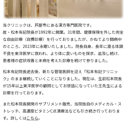
当クリニックは、芦屋市にある漢方専門医院です。
故・松本有記院長が1992年に開業。31年間、健康保険を外した完全
な自由診療（自費診療）を行っておりましたが、かねてより闘病中
のところ、2023年に永眠いたしました。院長自身、長年に渡る体調
不良を東洋医学に救われ、より体に良いものを探求、追及し続け、
患者様の症状改善と未病を考えた診療を続けて参りました。
松本有記院長逝去後、新たな管理医師を迎え『松本有記クリニッ
ク』のまま継続していくことになりました。現在は、生前松本院長
が15年以上東洋医学の顧問としてお世話になっていた王先生による
診察を行っております。
また松本院長開発のサプリメント販売、当院独自のメディカル・ス
トレッチ、高濃度ビタミンC点滴療法なども引き続き行っておりま
す。詳しくは
こちら
。