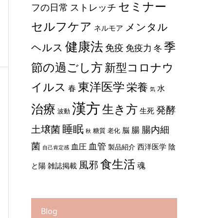
セミナー
ストレッチ
フの日常
セルフケア
メンタル
ネルモア
健康法
季
ヘルス
免疫
免疫力
冬
節の過ごし方
新型コロナウ
東洋医学
イルス
栄養
春
水
気
漢方
治療
生き方
発酵
生死
波動
睡眠
土壌菌
腸内細
腸
脳
糖質
老化
秋
菌
血管
血圧
西洋医学
陰
製品紹介
自己肯定感
食生活
風邪
魂
と陽
雑誌掲載
Blog