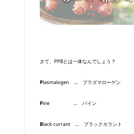
さて、PPBとは一体なんでしょう？
P
lasmalogen … プラズマローゲン
P
ine … パイン
B
lack currant … ブラックカラント