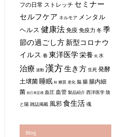
セミナー
ストレッチ
フの日常
セルフケア
メンタル
ネルモア
健康法
季
ヘルス
免疫
免疫力
冬
節の過ごし方
新型コロナウ
東洋医学
イルス
栄養
春
水
気
漢方
治療
生き方
発酵
生死
波動
睡眠
土壌菌
腸内細
腸
脳
糖質
老化
秋
菌
血管
血圧
西洋医学
陰
製品紹介
自己肯定感
食生活
風邪
魂
と陽
雑誌掲載
Blog