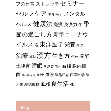
セミナー
ストレッチ
フの日常
セルフケア
メンタル
ネルモア
健康法
季
ヘルス
免疫
免疫力
冬
節の過ごし方
新型コロナウ
東洋医学
イルス
栄養
春
水
気
漢方
治療
生き方
発酵
生死
波動
睡眠
土壌菌
腸内細
腸
脳
糖質
老化
秋
菌
血管
血圧
西洋医学
陰
製品紹介
自己肯定感
食生活
風邪
魂
と陽
雑誌掲載
Blog