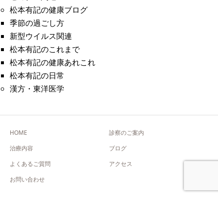
松本有記の健康ブログ
季節の過ごし方
新型ウイルス関連
松本有記のこれまで
松本有記の健康あれこれ
松本有記の日常
漢方・東洋医学
HOME
診察のご案内
治療内容
ブログ
よくあるご質問
アクセス
お問い合わせ
Copyright © 松本有記クリニック 漢方専門医院 All Rights Reserved.
【掲載の記事・写真・イラストなどの無断複写・転載を禁じます】