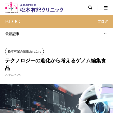

BLOG
ブログ
最新記事
松本有記の健康あれこれ
テクノロジーの進化から考えるゲノム編集食
品
2019.06.25