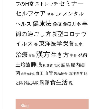
セミナー
ストレッチ
フの日常
セルフケア
メンタル
ネルモア
健康法
季
ヘルス
免疫
免疫力
冬
節の過ごし方
新型コロナウ
東洋医学
イルス
栄養
春
水
気
漢方
治療
生き方
発酵
生死
波動
睡眠
土壌菌
腸内細
腸
脳
糖質
老化
秋
菌
血管
血圧
西洋医学
陰
製品紹介
自己肯定感
食生活
風邪
魂
と陽
雑誌掲載
Blog