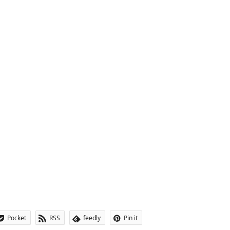
Pocket
RSS
feedly
Pin it