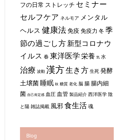
セミナー
ストレッチ
フの日常
セルフケア
メンタル
ネルモア
健康法
季
ヘルス
免疫
免疫力
冬
節の過ごし方
新型コロナウ
東洋医学
イルス
栄養
春
水
気
漢方
治療
生き方
発酵
生死
波動
睡眠
土壌菌
腸内細
腸
脳
糖質
老化
秋
菌
血管
血圧
西洋医学
陰
製品紹介
自己肯定感
食生活
風邪
魂
と陽
雑誌掲載
Blog