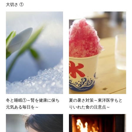
大切さ ①
冬と睡眠①～腎を健康に保ち
夏の暑さ対策～東洋医学もと
元気ある毎日を～
りいれた食の注意点～