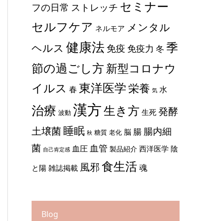
セミナー
ストレッチ
フの日常
セルフケア
メンタル
ネルモア
健康法
季
ヘルス
免疫
免疫力
冬
節の過ごし方
新型コロナウ
東洋医学
イルス
栄養
春
水
気
漢方
治療
生き方
発酵
生死
波動
睡眠
土壌菌
腸内細
腸
脳
糖質
老化
秋
菌
血管
血圧
西洋医学
陰
製品紹介
自己肯定感
食生活
風邪
魂
と陽
雑誌掲載
Blog