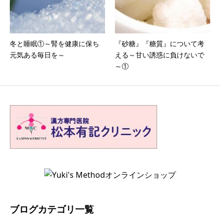
冬と睡眠①～腎を健康に保ち
『砂糖』『糖質』について考
元気ある毎日を～
える～甘い誘惑に負けないで
～①
ブログカテゴリ一覧