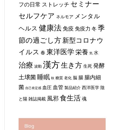
セミナー
ストレッチ
フの日常
セルフケア
メンタル
ネルモア
健康法
季
ヘルス
免疫
免疫力
冬
節の過ごし方
新型コロナウ
東洋医学
イルス
栄養
春
水
気
漢方
治療
生き方
発酵
生死
波動
睡眠
土壌菌
腸内細
腸
脳
糖質
老化
秋
菌
血管
血圧
西洋医学
陰
製品紹介
自己肯定感
食生活
風邪
魂
と陽
雑誌掲載
Blog