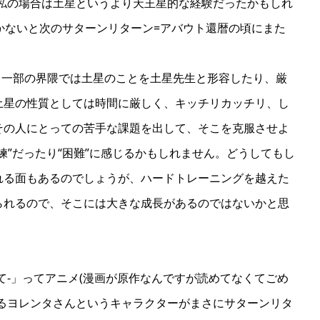
(私の場合は土星というより天王星的な経験だったかもしれ
かないと次のサターンリターン=アバウト還暦の頃にまた
。一部の界隈では土星のことを土星先生と形容したり、厳
土星の性質としては時間に厳しく、キッチリカッチリ、し
その人にとっての苦手な課題を出して、そこを克服させよ
練”だったり“困難”に感じるかもしれません。どうしてもし
れる面もあるのでしょうが、ハードトレーニングを越えた
られるので、そこには大きな成長があるのではないかと思
て-」ってアニメ(漫画が原作なんですが読めてなくてごめ
あるヨレンタさんというキャラクターがまさにサターンリタ