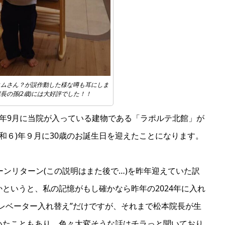
コムさん？が誤作動した様な噂も耳にしま
長の孫(2歳)には大好評でした！！
成6)年9月に当院が入っている建物である「ラポルテ北館」が
令和６)年９月に30歳のお誕生日を迎えたことになります。
ーンリターン(この説明はまた後で…)を昨年迎えていた訳
というと、私の記憶がもし確かなら昨年の2024年に入れ
レベーター入れ替え”だけですが、それまで松本院長が生
いたこともあり、色々大変そうな話はチラっと聞いており