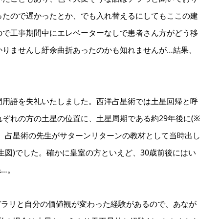
ったので遅かったとか、でも入れ替えるにしてもここの建
ので工事期間中にエレベーターなしで患者さん方がどう移
かりませんし紆余曲折あったのかも知れませんが…結果、
門用語を失礼いたしました。西洋占星術では土星回帰と呼
ぞれの方の土星の位置に、土星周期である約29年後に(※
す。占星術の先生がサターンリターンの教材として当時出し
生図)でした。確かに皇室の方といえど、30歳前後にはい
…。
でガラリと自分の価値観が変わった経験があるので、あなが