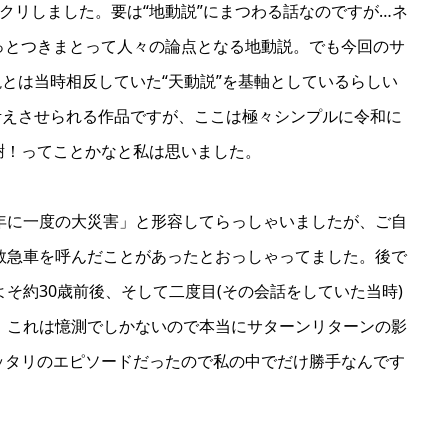
ックリしました。要は“地動説”にまつわる話なのですが…ネ
っとつきまとって人々の論点となる地動説。でも今回のサ
とは当時相反していた“天動説”を基軸としているらしい
考えさせられる作品ですが、ここは極々シンプルに令和に
謝！ってことかなと私は思いました。
年に一度の大災害」と形容してらっしゃいましたが、ご自
救急車を呼んだことがあったとおっしゃってました。後で
そ約30歳前後、そして二度目(その会話をしていた当時)
。これは憶測でしかないので本当にサターンリターンの影
ッタリのエピソードだったので私の中でだけ勝手なんです