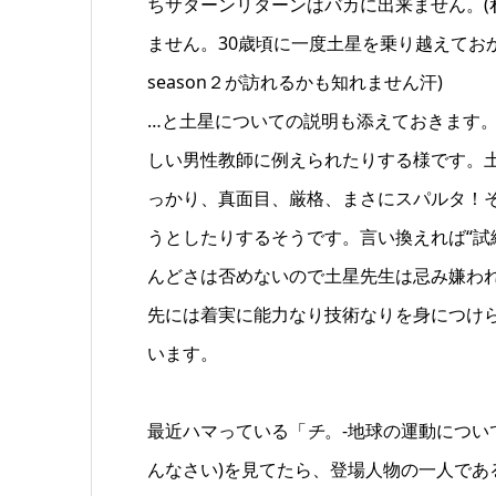
ちサターンリターンはバカに出来ません。
ません。30歳頃に一度土星を乗り越えてお
season２が訪れるかも知れません汗)
…と土星についての説明も添えておきます
しい男性教師に例えられたりする様です。
っかり、真面目、厳格、まさにスパルタ！
うとしたりするそうです。言い換えれば“試
んどさは否めないので土星先生は忌み嫌わ
先には着実に能力なり技術なりを身につけ
います。
最近ハマっている「
チ
。-地球の運動につい
んなさい)を見てたら、登場人物の一人で