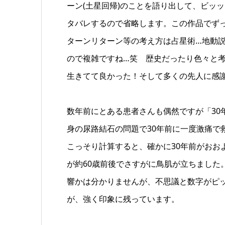
ーン(土星回帰)のことを語り出して、ビッ
タバレするので省略します。この作品でず
ターンリターン等の考え方は占星術…地動説
ので複雑ですね…笑 歴史だったり色々と
生きてて良かった！そして多くの先人に感
数年前にとある患者さんも偶然ですが「30
身の尿路結石の問題で30年前に一度激痛で
こっそり計算すると、確かに30年前がおおよ
が約60歳前後でさすがに鳥肌が立ちました
響かは分かりませんが、不思議と数字がピ
が、強く印象に残っています。