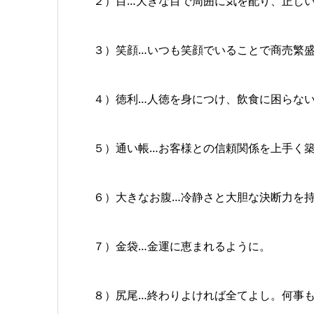
２）目…大きな目で周囲に気を配り、正し
３）笑顔…いつも笑顔でいることで商売繁
４）徳利…人徳を身につけ、飲食に困らない
５）通い帳…お客様との信頼関係を上手く
６）大きなお腹…冷静さと大胆な決断力を
７）金袋…金運に恵まれるように。
８）尻尾…終わりよければ全てよし。何事