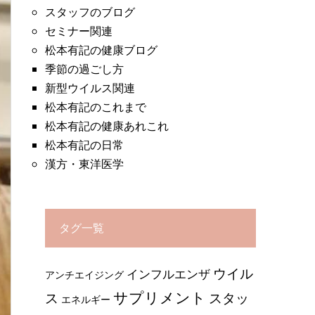
スタッフのブログ
セミナー関連
松本有記の健康ブログ
季節の過ごし方
新型ウイルス関連
松本有記のこれまで
松本有記の健康あれこれ
松本有記の日常
漢方・東洋医学
タグ一覧
ウイル
インフルエンザ
アンチエイジング
サプリメント
ス
スタッ
エネルギー