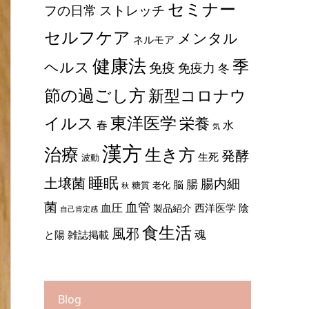
セミナー
ストレッチ
フの日常
セルフケア
メンタル
ネルモア
健康法
季
ヘルス
免疫
免疫力
冬
節の過ごし方
新型コロナウ
東洋医学
イルス
栄養
春
水
気
漢方
治療
生き方
発酵
生死
波動
睡眠
土壌菌
腸内細
腸
脳
糖質
老化
秋
菌
血管
血圧
西洋医学
陰
製品紹介
自己肯定感
食生活
風邪
魂
と陽
雑誌掲載
Blog