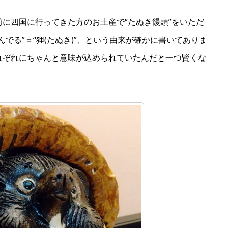
に四国に行ってきた方のお土産で“たぬき饅頭”をいただ
でる”＝“狸(たぬき)”、という由来が確かに書いてありま
れぞれにちゃんと意味が込められていたんだと一つ賢くな