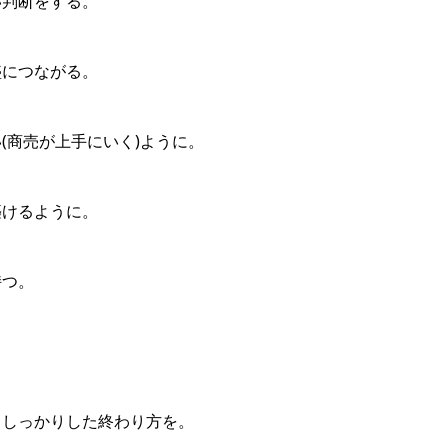
い判断をする。
盛につながる。
(商売が上手にいく)ように。
築けるように。
持つ。
もしっかりした終わり方を。