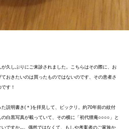
んが久しぶりにご来診されました。こちらはその際に、お
げておきたいのは買ったものではないのです、その患者さ
のです！
た説明書き(＊)を拝見して、ビックリ。約70年前の紋付
の白黒写真が載っていて、その横に「初代狸庵○○○○」と
ないですか…。偶然ではなくて、もしや考案者のご家族か