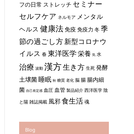
セミナー
ストレッチ
フの日常
セルフケア
メンタル
ネルモア
健康法
季
ヘルス
免疫
免疫力
冬
節の過ごし方
新型コロナウ
東洋医学
イルス
栄養
春
水
気
漢方
治療
生き方
発酵
生死
波動
睡眠
土壌菌
腸内細
腸
脳
糖質
老化
秋
菌
血管
血圧
西洋医学
陰
製品紹介
自己肯定感
食生活
風邪
魂
と陽
雑誌掲載
Blog