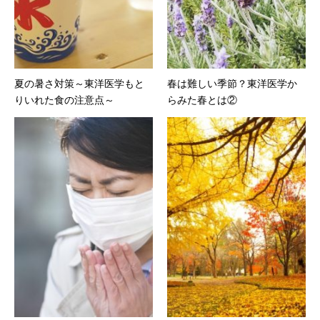
夏の暑さ対策～東洋医学もと
春は難しい季節？東洋医学か
りいれた食の注意点～
らみた春とは②