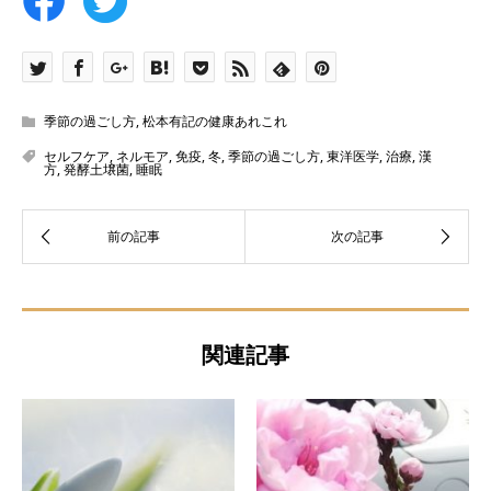
季節の過ごし方
,
松本有記の健康あれこれ
セルフケア
,
ネルモア
,
免疫
,
冬
,
季節の過ごし方
,
東洋医学
,
治療
,
漢
方
,
発酵土壌菌
,
睡眠
関連記事