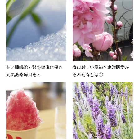
冬と睡眠①～腎を健康に保ち
春は難しい季節？東洋医学か
元気ある毎日を～
らみた春とは①