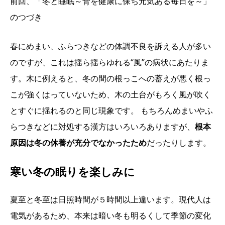
前回、「冬と睡眠～腎を健康に保ち元気ある毎日を～」
のつづき
春にめまい、ふらつきなどの体調不良を訴える人が多い
のですが、これは揺ら揺らゆれる“風”の病状にあたりま
す。木に例えると、冬の間の根っこへの蓄えが悪く根っ
こが強くはっていないため、木の土台がもろく風が吹く
とすぐに揺れるのと同じ現象です。 もちろんめまいやふ
らつきなどに対処する漢方はいろいろありますが、
根本
原因は冬の休養が充分でなかったため
だったりします。
寒い冬の眠りを楽しみに
夏至と冬至は日照時間が５時間以上違います。現代人は
電気があるため、本来は暗い冬も明るくして季節の変化