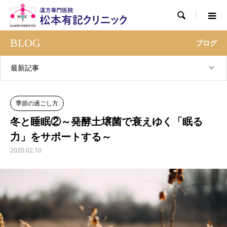

BLOG
ブログ
最新記事
季節の過ごし方
冬と睡眠②～発酵土壌菌で衰えゆく「眠る
力」をサポートする～
2020.02.10