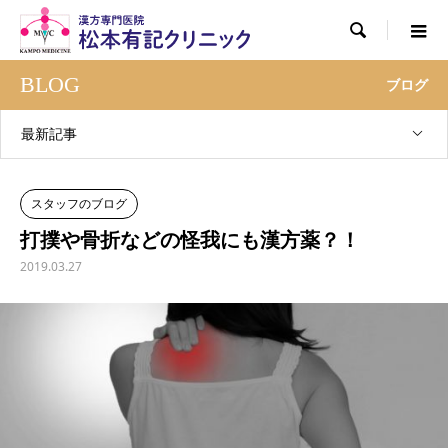

BLOG
ブログ
最新記事
スタッフのブログ
打撲や骨折などの怪我にも漢方薬？！
2019.03.27