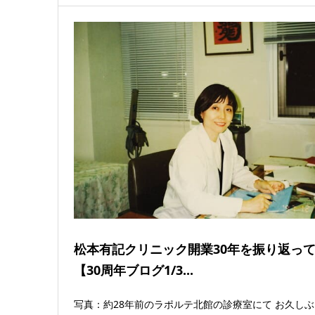
松本有記クリニック開業30年を振り返っ
【30周年ブログ1/3...
写真：約28年前のラポルテ北館の診療室にて お久し