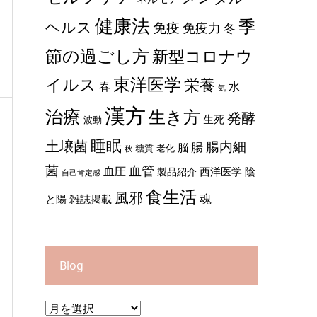
健康法
季
ヘルス
免疫
免疫力
冬
節の過ごし方
新型コロナウ
東洋医学
イルス
栄養
春
水
気
漢方
治療
生き方
発酵
生死
波動
睡眠
土壌菌
腸内細
腸
脳
糖質
老化
秋
菌
血管
血圧
西洋医学
陰
製品紹介
自己肯定感
食生活
風邪
魂
と陽
雑誌掲載
Blog
Blog