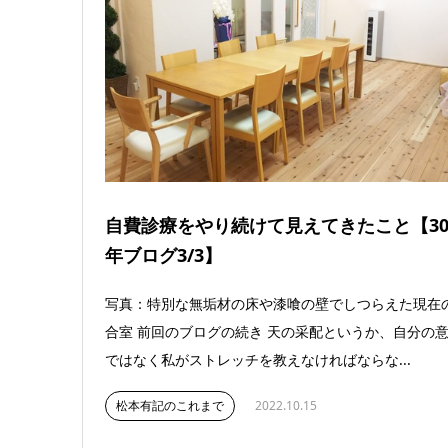
自費診療をやり続けて見えてきたこと【3
年ブログ3/3】
写真：特別な無垢材の床や漆喰の壁でしつらえた現在
合室 前回のブログの続き 天の采配というか、自分の
ではなく私がストレッチを教えなければならな...
松本有記のこれまで
2022.10.15