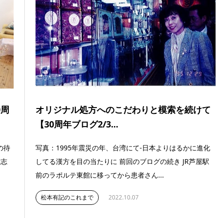
0周
オリジナル処方へのこだわりと模索を続けて
【30周年ブログ2/3...
の待
写真：1995年震災の年、台湾にて-日本よりはるかに進化
意志
してる漢方を目の当たりに 前回のブログの続き JR芦屋駅
前のラポルテ東館に移ってから患者さん...
松本有記のこれまで
2022.10.07