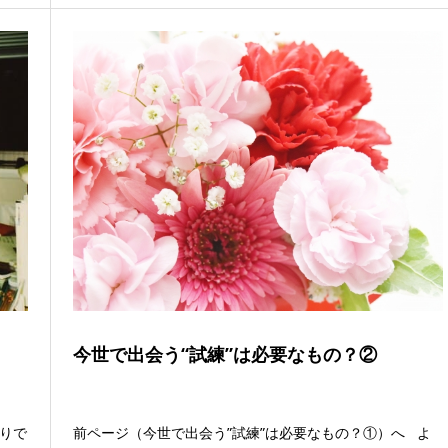
て
今世で出会う“試練”は必要なもの？②
ぶりで
前ページ（今世で出会う”試練”は必要なもの？①）へ よ