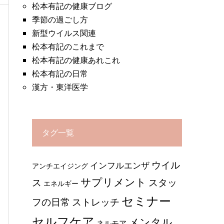
松本有記の健康ブログ
季節の過ごし方
新型ウイルス関連
松本有記のこれまで
松本有記の健康あれこれ
松本有記の日常
漢方・東洋医学
タグ一覧
ウイル
インフルエンザ
アンチエイジング
サプリメント
ス
スタッ
エネルギー
セミナー
ストレッチ
フの日常
セルフケア
メンタル
ネルモア