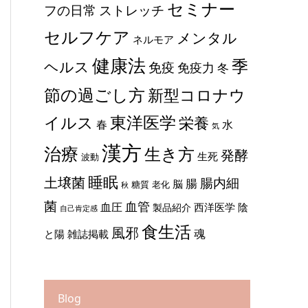
セミナー
ストレッチ
フの日常
セルフケア
メンタル
ネルモア
健康法
季
ヘルス
免疫
免疫力
冬
節の過ごし方
新型コロナウ
東洋医学
イルス
栄養
春
水
気
漢方
治療
生き方
発酵
生死
波動
睡眠
土壌菌
腸内細
腸
脳
糖質
老化
秋
菌
血管
血圧
西洋医学
陰
製品紹介
自己肯定感
食生活
風邪
魂
と陽
雑誌掲載
Blog