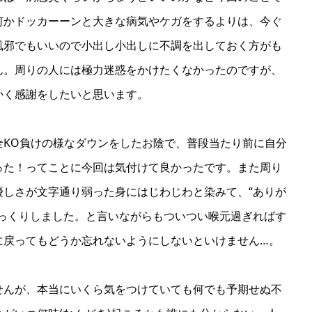
何かドッカーーンと大きな病気やケガをするよりは、今ぐ
風邪でもいいので小出し小出しに不調を出しておく方がも
ん。周りの人には極力迷惑をかけたくなかったのですが、
かく感謝をしたいと思います。
全KO負けの様なダウンをしたお陰で、普段当たり前に自分
った！ってことに今回は気付けて良かったです。また周り
優しさが文字通り弱った身にはじわじわと染みて、“ありが
びっくりしました。と言いながらもついつい喉元過ぎればす
に戻ってもどうか忘れないようにしないといけません…。
せんが、本当にいくら気をつけていても何でも予期せぬ不