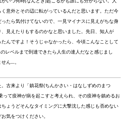
がいつ何時(なんどき)起こるかも誰にも分からない。人
らく意外とその辺に転がっているんだと思います。ただ今
だったら気付けてないので、一見マイナスに見えがちな身
り、見えたりもするのかなと思いました。先日、知人が
ったんですよ！そうじゃなかったら、今頃こんなことして
あのレベルまで到達できたら人生の達人だなと感じまし
ません…。
。古来より「鎮花祭(ちんかさい・はなしずめのまつ
に乗って疫神が病を起こすと考えられ、その疫神を鎮めるお
はちょうどそんなタイミングに大撃沈した感じも否めない
ぞお気をつけください。