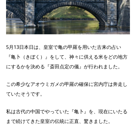
5月13日本日は、皇室で亀の甲羅を用いた古来の占い
『亀卜（きぼく）』をして、神々に供える米をどの地方
にするかを決める『斎田点定の儀』が行われました。
この希少なアオウミガメの甲羅の確保に宮内庁は奔走し
ていたそうです。
私は古代の中国でやっていた『亀卜』を、現在にいたる
まで続けてきた皇室の伝統に正直、驚きました。