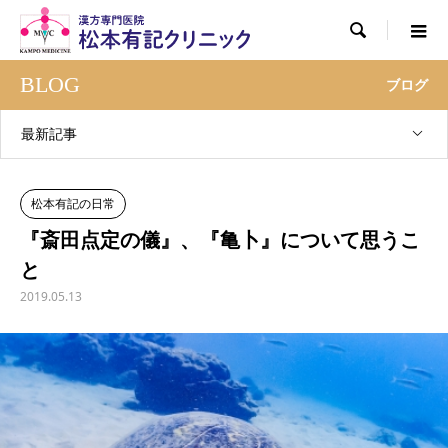

BLOG
ブログ
最新記事
松本有記の日常
『斎田点定の儀』、『亀卜』について思うこ
と
2019.05.13