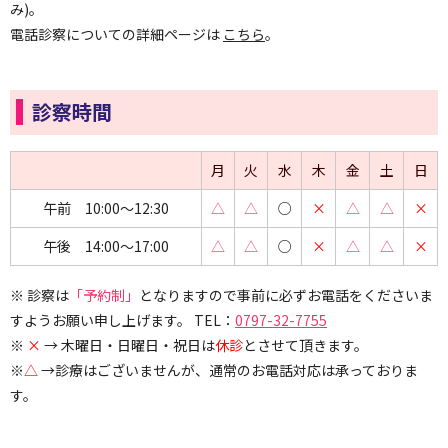
み)。
電話診察についての詳細ページは
こちら
。
診察時間
月
火
水
木
金
土
日
午前 10:00～12:30
△
△
○
×
△
△
×
午後 14:00～17:00
△
△
○
×
△
△
×
※ 診察は
「予約制」
となりますので事前に必ずお電話をくださいま
すようお願い申し上げます。 TEL：
0797-32-7755
※
×
→ 木曜日・日曜日・祝日は
休診
とさせて頂きます。
※
△
→診療はございませんが、通常のお電話対応は承っておりま
す。