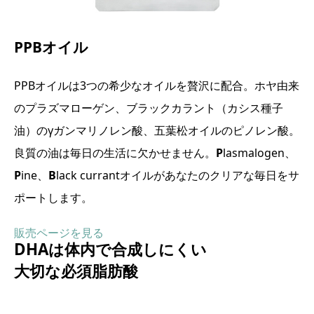
PPBオイル
PPBオイルは3つの希少なオイルを贅沢に配合。ホヤ由来
のプラズマローゲン、ブラックカラント（カシス種子
油）のγガンマリノレン酸、五葉松オイルのピノレン酸。
良質の油は毎日の生活に欠かせません。
P
lasmalogen、
P
ine、
B
lack currantオイルがあなたのクリアな毎日をサ
ポートします。
販売ページを見る
DHAは体内で合成しにくい
大切な必須脂肪酸